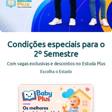
Condições especiais para o
2º Semestre
Com vagas exclusivas e descontos no Estuda Plus
Escolha o Estado