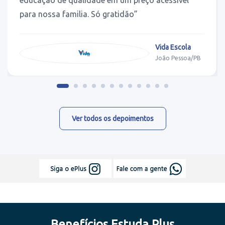
para nossa familia. Só gratidão”
Vida Escola
João Pessoa/PB
Ver todos os depoimentos
Benefícios Estuda Plus