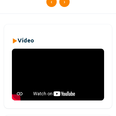
‹
›
Vídeo