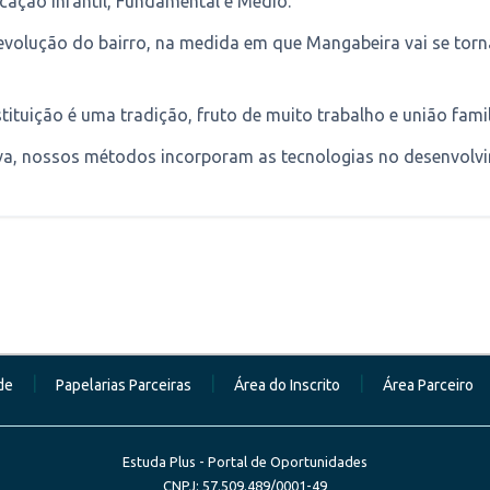
ação Infantil, Fundamental e Médio.
a evolução do bairro, na medida em que Mangabeira vai se to
tituição é uma tradição, fruto de muito trabalho e união fami
va, nossos métodos incorporam as tecnologias no desenvolv
|
|
|
de
Papelarias Parceiras
Área do Inscrito
Área Parceiro
Estuda Plus - Portal de Oportunidades
CNPJ: 57.509.489/0001-49