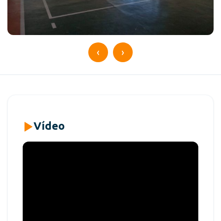
‹
›
Vídeo