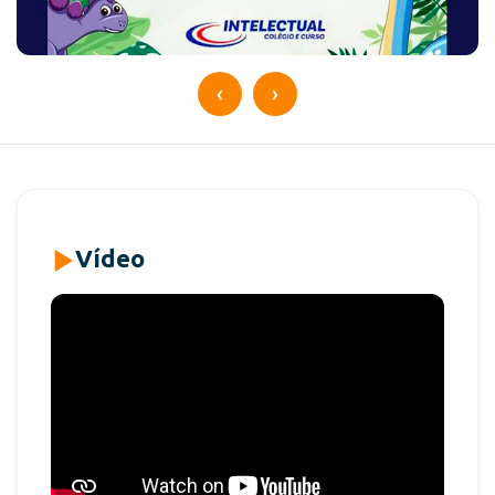
‹
›
Vídeo