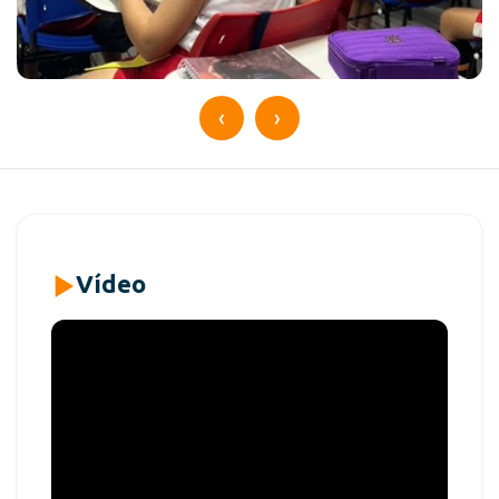
‹
›
Vídeo