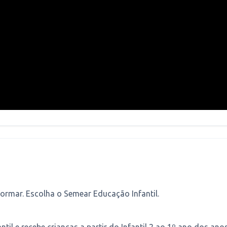
ormar. Escolha o Semear Educação Infantil.
til e recebe crianças a partir do Infantil 2 ao 1º ano dos ano