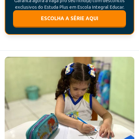
Garanta agora a vaga pro seu filho(a) com descontos
exclusivos do Estuda Plus em Escola Integral Educar.
ESCOLHA A SÉRIE AQUI