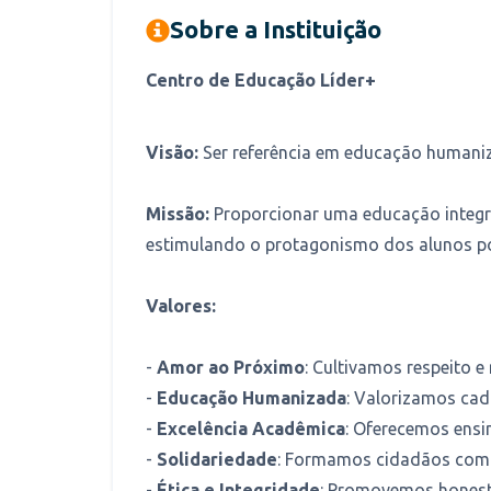
Sobre a Instituição
Centro de Educação Líder+
Visão:
Ser referência em educação humaniz
Missão:
Proporcionar uma educação integra
estimulando o protagonismo dos alunos po
Valores:
-
Amor ao Próximo
: Cultivamos respeito e
-
Educação Humanizada
: Valorizamos cad
-
Excelência Acadêmica
: Oferecemos ens
-
Solidariedade
: Formamos cidadãos com
-
Ética e Integridade
: Promovemos honesti