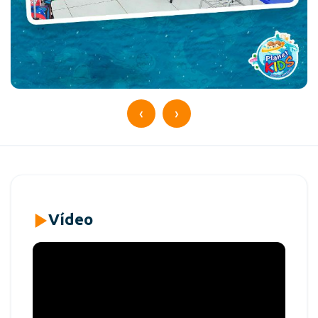
‹
›
Vídeo