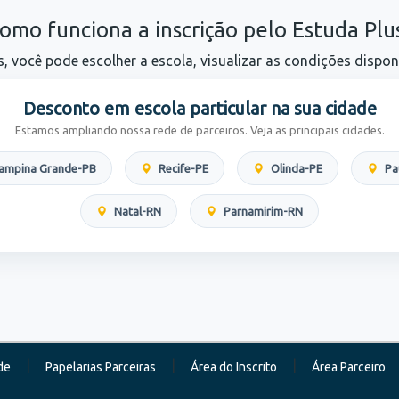
omo funciona a inscrição pelo Estuda Plu
, você pode escolher a escola, visualizar as condições disponí
Desconto em escola particular na sua cidade
Estamos ampliando nossa rede de parceiros. Veja as principais cidades.
ampina Grande-PB
Recife-PE
Olinda-PE
Pau
Natal-RN
Parnamirim-RN
|
|
|
de
Papelarias Parceiras
Área do Inscrito
Área Parceiro