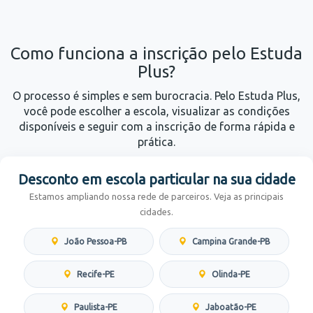
Como funciona a inscrição pelo Estuda
Plus?
O processo é simples e sem burocracia. Pelo Estuda Plus,
você pode escolher a escola, visualizar as condições
disponíveis e seguir com a inscrição de forma rápida e
prática.
Desconto em escola particular na sua cidade
Estamos ampliando nossa rede de parceiros. Veja as principais
cidades.
João Pessoa-PB
Campina Grande-PB
Recife-PE
Olinda-PE
Paulista-PE
Jaboatão-PE