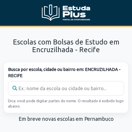
Escolas com Bolsas de Estudo em
Encruzilhada - Recife
Busca por escola, cidade ou bairro em:
ENCRUZILHADA -
RECIFE
Dica: você pode digitar partes do nome. O resultado é exibido logo
abaixo.
Em breve novas escolas em Pernambuco