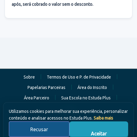
após, será cobrado o valor sem o desconto.
|
|
Sobre
Termos de Uso e P. de Privacidade
|
|
Papelarias Parceiras
Área do Inscrito
|
|
Área Parceiro
Sua Escola no Estuda Plus
Contato
Utilizamos cookies para melhorar sua experiência, personalizar
conteúdo e analisar acessos no Estuda Plus.
Saiba mais
Recusar
Estuda Plus - Portal de Oportunidades
Aceitar
CNPJ: 57.509.489/0001-49