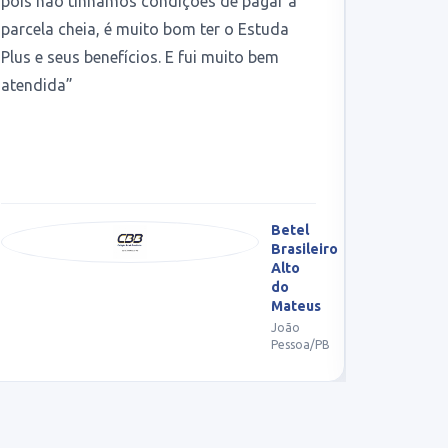
finaliza
satisfeit
Colégio Decisão
C
João Pessoa/PB
J