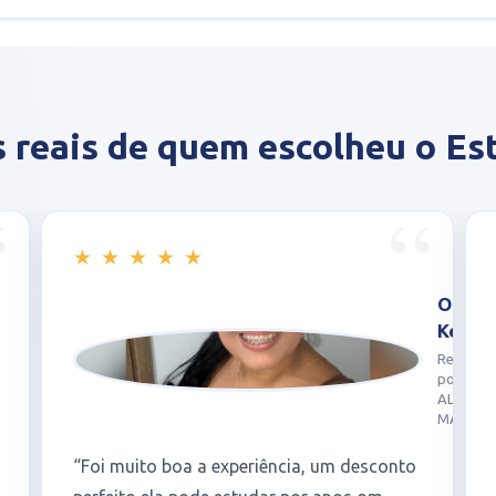
s reais de quem escolheu o Es
★
★
★
★
★
Olívia
ANA
Kell...
FLAV..
Responsável
Respons
por
por
ALICE
Evellyn
MARI...
Yann...
“Foi uma oportunidade ter o Estuda Plus,