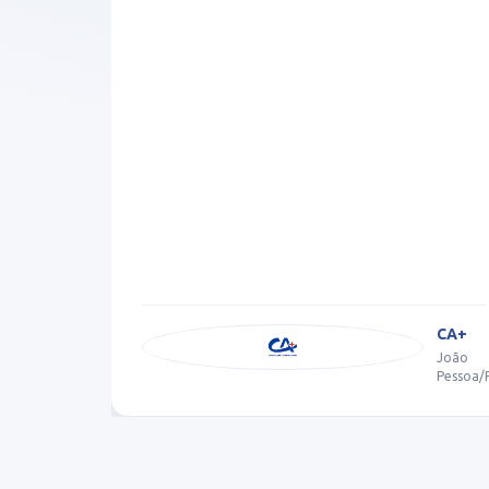
perfeito ela pode estudar por anos om
esse desconto”
Escola
CA+
Coruji
João
João
Pessoa/PB
Pessoa/