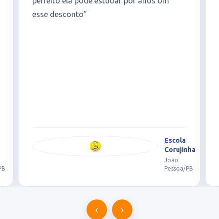
pois não tínhamos condições de pagar a
parcela cheia, é muito bom ter o Estuda
Plus e seus benefícios. E fui muito bem
atendida”
Betel
Brasileiro
Alto
do
nha
Mateus
João
PB
Pessoa/PB
‹
›