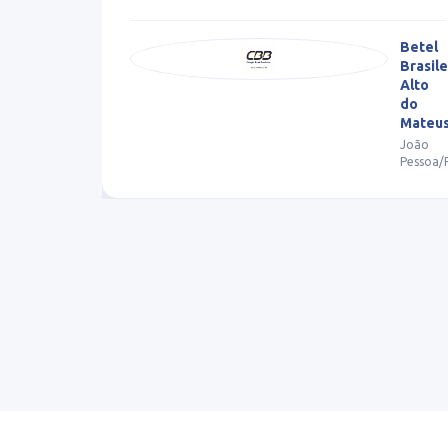
Betel
Brasileiro
Alto
Colégi
do
Knox
Mateus
JP
João
João
Pessoa/PB
Pessoa/