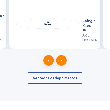
o
Colégio
Knox
JP
João
PB
Pessoa/PB
‹
›
Ver todos os depoimentos