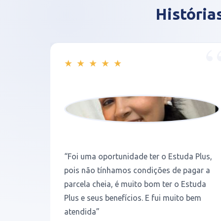
História
★
★
★
★
★
ANA
Flaviane Araú...
F
FLAV...
Responsável por Maya Araú...
Responsável
por
“O estuda plus é uma oportunidade de
Evellyn
Yann...
entrar em boas escolas pagando um valor
um desconto mto bom. O atendimento é
a Plus,
excelente com bastante agilidade na
agar a
finalização. Ficamos extremamente
studa
satisfeitos.”
 bem