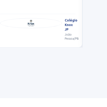
acessíve
Colégio Decisão
V
João Pessoa/PB
J