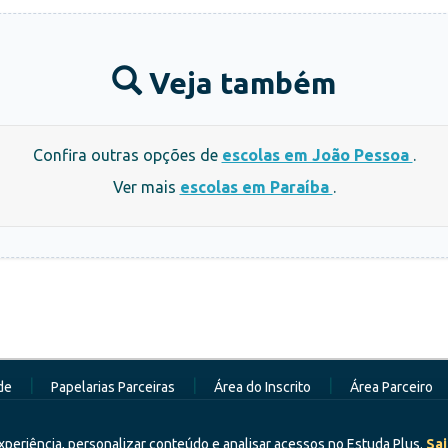
Veja também
Confira outras opções de
escolas em João Pessoa
.
Ver mais
escolas em Paraíba
.
|
|
|
de
Papelarias Parceiras
Área do Inscrito
Área Parceiro
xperiência, personalizar conteúdo e analisar acessos no Estuda Plus.
Sai