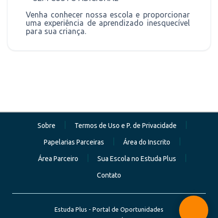
Venha
conhecer
nossa
escola
e
proporcionar
uma
experiência
de
aprendizado
inesquecível
par
a
sua criança.
|
|
Sobre
Termos de Uso e P. de Privacidade
|
|
Papelarias Parceiras
Área do Inscrito
|
|
Área Parceiro
Sua Escola no Estuda Plus
Contato
Estuda Plus - Portal de Oportunidades