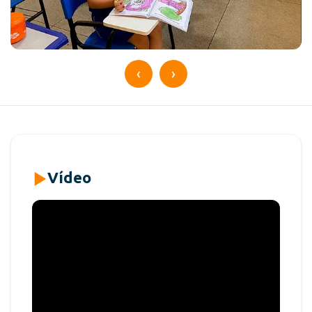
‹
›
Vídeo