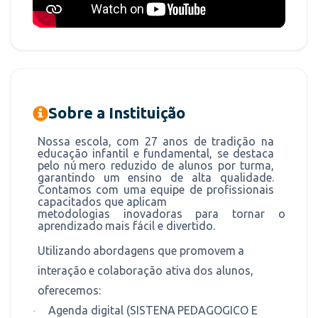
Sobre a Instituição
Nossa
escola,
com
27
anos
de
tradição
na
educação
infantil
e
fundamental,
se
destaca
pelo
nú
mero reduzido de alunos por
turma,
garantindo um ensino de alta qualidade.
Contamos com
uma
equipe
de profissionais
capacitados
que aplicam
metodologias
inovadoras
para
tornar
o
aprendizado
mais
fácil
e
divertido.
Utilizando
abordagens
que
promovem
a
interação
e
colaboração
ativa
dos
alunos,
oferecemos:
Agenda
digital
(SISTENA
PEDAGOGICO
E
·