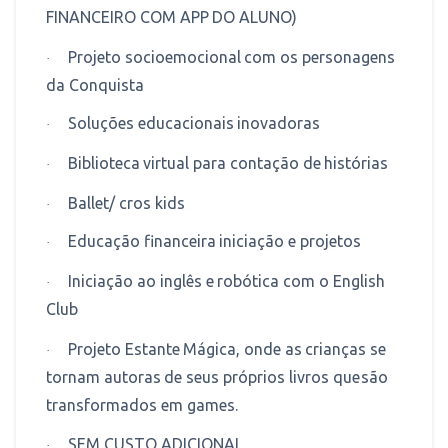
FINANCEIRO
COM
APP
DO
ALUNO)
Projeto
socioemocional
com
os
personagens
·
da
Conquista
Soluções
educacionais
inovadoras
·
Biblioteca
virtual
para
contação
de
histórias
·
Ballet/
cros kids
·
Educação
financeira
iniciação
e
projetos
·
Iniciação
ao inglês
e
robótica
com
o English
·
Club
Projeto
Estante
Mágica,
onde
as
crianças
se
·
tornam
autoras
de
seus
próprios
livros
que
são
transformados
em games.
SEM
CUSTO
ADICIONAL
·