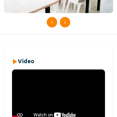
‹
›
Vídeo