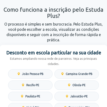
Como funciona a inscrição pelo Estuda
Plus?
O processo é simples e sem burocracia. Pelo Estuda Plus,
você pode escolher a escola, visualizar as condições
disponíveis e seguir com a inscrição de forma rápida e
prática.
Desconto em escola particular na sua cidade
Estamos ampliando nossa rede de parceiros. Veja as principais
cidades.
João Pessoa-PB
Campina Grande-PB
Recife-PE
Olinda-PE
Paulista-PE
Jaboatão-PE