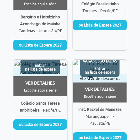
Colégio Brasileirinho
Escolha aqui a série
Torroes - Recife/PE
Berçário e Hotelzinho
Aconchego de Mainha
ou Lista de Espera 2027
Candeias - Jaboatão/PE
ou Lista de Espera 2027
VAGAS ESGOTADAS
VAGAS ESGOTADAS
Entrar
Entrar
na lista de espera
0%
Até
de descontos
na lista de espera
0%
Até
de descontos
VER DETALHES
VER DETALHES
Escolha aqui a série
Escolha aqui a série
Colégio Santa Teresa
Inst. Rackel de Menezes
Imbiribeira - Recife/PE
Maranguape II -
Paulista/PE
ou Lista de Espera 2027
ou Lista de Espera 2027