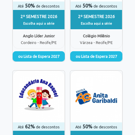
50%
50%
Até
de descontos
Até
de descontos
2º SEMESTRE 2026
2º SEMESTRE 2026
Escolha aqui a série
Escolha aqui a série
Anglo Líder Junior
Colégio Milênio
Cordeiro - Recife/PE
Várzea - Recife/PE
ou Lista de Espera 2027
ou Lista de Espera 2027
62%
50%
Até
de descontos
Até
de descontos