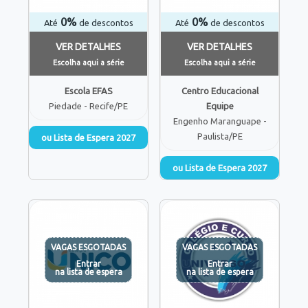
0%
0%
Até
de descontos
Até
de descontos
VER DETALHES
VER DETALHES
Escolha aqui a série
Escolha aqui a série
Escola EFAS
Centro Educacional
Piedade - Recife/PE
Equipe
Engenho Maranguape -
Paulista/PE
ou Lista de Espera 2027
ou Lista de Espera 2027
VAGAS ESGOTADAS
VAGAS ESGOTADAS
Entrar
Entrar
na lista de espera
na lista de espera