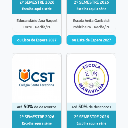
2º SEMESTRE 2026
2º SEMESTRE 2026
Escolha aqui a série
Escolha aqui a série
Educandário Ana Raquel
Escola Anita Garibaldi
Torre - Recife/PE
Imbiribeira - Recife/PE
ou Lista de Espera 2027
ou Lista de Espera 2027
50%
50%
Até
de descontos
Até
de descontos
2º SEMESTRE 2026
2º SEMESTRE 2026
Escolha aqui a série
Escolha aqui a série