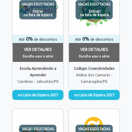
VAGAS ESGOTADAS
VAGAS ESGOTADAS
Entrar
Entrar
na lista de espera
na lista de espera
0%
0%
Até
de descontos
Até
de descontos
VER DETALHES
VER DETALHES
Escolha aqui a série
Escolha aqui a série
Escola Aprendendo a
Colégio Conectividades
Aprender
Aldeia dos Camarás -
Candeias - Jaboatão/PE
Camaragibe/PE
ou Lista de Espera 2027
ou Lista de Espera 2027
VAGAS ESGOTADAS
VAGAS ESGOTADAS