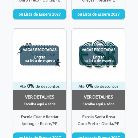
Ouro Preto - Olinda/PE
Graças - Recife/PE
ou Lista de Espera 2027
ou Lista de Espera 2027
VAGAS ESGOTADAS
VAGAS ESGOTADAS
Entrar
Entrar
na lista de espera
na lista de espera
0%
0%
Até
de descontos
Até
de descontos
VER DETALHES
VER DETALHES
Escolha aqui a série
Escolha aqui a série
Escola Criar e Recriar
Escola Santa Rosa
Iputinga - Recife/PE
Ouro Preto - Olinda/PE
ou Lista de Espera 2027
ou Lista de Espera 2027