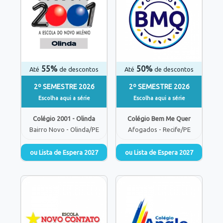
55%
50%
Até
de descontos
Até
de descontos
2º SEMESTRE 2026
2º SEMESTRE 2026
Escolha aqui a série
Escolha aqui a série
Colégio 2001 - Olinda
Colégio Bem Me Quer
Bairro Novo - Olinda/PE
Afogados - Recife/PE
ou Lista de Espera 2027
ou Lista de Espera 2027