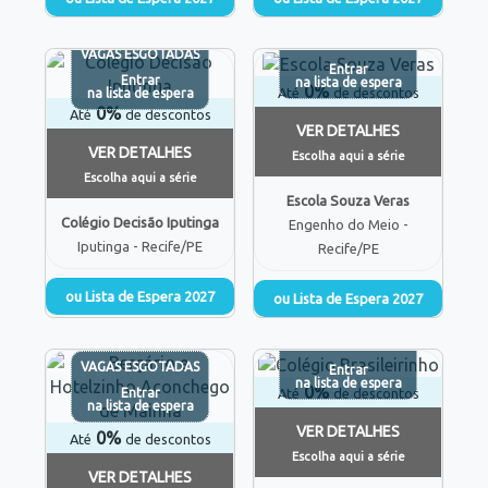
VAGAS ESGOTADAS
VAGAS ESGOTADAS
Entrar
Entrar
na lista de espera
0%
Até
de descontos
na lista de espera
0%
Até
de descontos
VER DETALHES
VER DETALHES
Escolha aqui a série
Escolha aqui a série
Escola Souza Veras
Colégio Decisão Iputinga
Engenho do Meio -
Iputinga - Recife/PE
Recife/PE
ou Lista de Espera 2027
ou Lista de Espera 2027
VAGAS ESGOTADAS
VAGAS ESGOTADAS
Entrar
na lista de espera
0%
Até
de descontos
Entrar
na lista de espera
VER DETALHES
0%
Até
de descontos
Escolha aqui a série
VER DETALHES