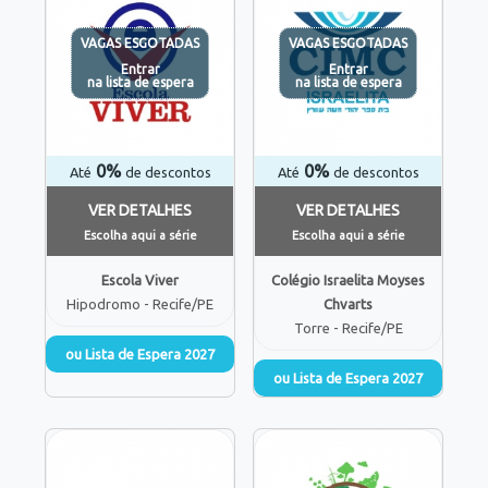
VAGAS ESGOTADAS
VAGAS ESGOTADAS
Entrar
Entrar
na lista de espera
na lista de espera
0%
0%
Até
de descontos
Até
de descontos
VER DETALHES
VER DETALHES
Escolha aqui a série
Escolha aqui a série
Escola Viver
Colégio Israelita Moyses
Hipodromo - Recife/PE
Chvarts
Torre - Recife/PE
ou Lista de Espera 2027
ou Lista de Espera 2027