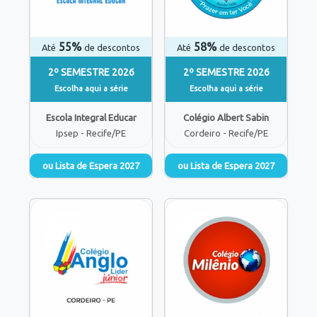
55%
58%
Até
de descontos
Até
de descontos
2º SEMESTRE 2026
2º SEMESTRE 2026
Escolha aqui a série
Escolha aqui a série
Escola Integral Educar
Colégio Albert Sabin
Ipsep - Recife/PE
Cordeiro - Recife/PE
ou Lista de Espera 2027
ou Lista de Espera 2027